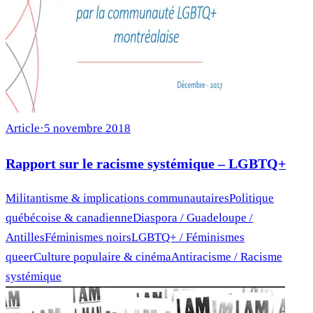
Article
·
5 novembre 2018
Rapport sur le racisme systémique – LGBTQ+
Militantisme & implications communautaires
Politique
québécoise & canadienne
Diaspora / Guadeloupe /
Antilles
Féminismes noirs
LGBTQ+ / Féminismes
queer
Culture populaire & cinéma
Antiracisme / Racisme
systémique