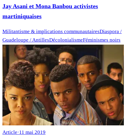
Jay Asani et Mona Banbou activistes
martiniquaises
Militantisme & implications communautaires
Diaspora /
Guadeloupe / Antilles
Décolonialisme
Féminismes noirs
Article
·
11 mai 2019