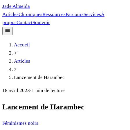
Jade Almeida
Articles
Chroniques
Ressources
Parcours
Services
À
propos
Contact
Soutenir
Accueil
>
Articles
>
Lancement de Harambec
18 avril 2023
·
1
min de lecture
Lancement de Harambec
Féminismes noirs