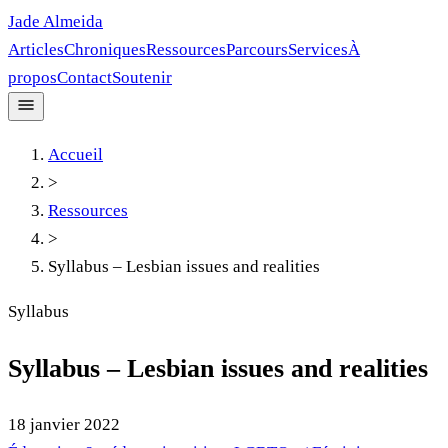
Jade Almeida
Articles
Chroniques
Ressources
Parcours
Services
À
propos
Contact
Soutenir
Accueil
>
Ressources
>
Syllabus – Lesbian issues and realities
Syllabus
Syllabus – Lesbian issues and realities
18 janvier 2022