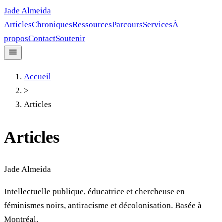
Jade Almeida
Articles
Chroniques
Ressources
Parcours
Services
À
propos
Contact
Soutenir
Accueil
>
Articles
Articles
Jade Almeida
Intellectuelle publique, éducatrice et chercheuse en
féminismes noirs, antiracisme et décolonisation. Basée à
Montréal.