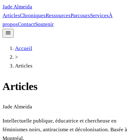
Jade Almeida
Articles
Chroniques
Ressources
Parcours
Services
À
propos
Contact
Soutenir
Accueil
>
Articles
Articles
Jade Almeida
Intellectuelle publique, éducatrice et chercheuse en
féminismes noirs, antiracisme et décolonisation. Basée à
Montréal.