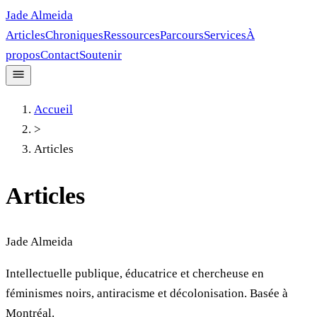
Jade Almeida
Articles
Chroniques
Ressources
Parcours
Services
À
propos
Contact
Soutenir
Accueil
>
Articles
Articles
Jade Almeida
Intellectuelle publique, éducatrice et chercheuse en
féminismes noirs, antiracisme et décolonisation. Basée à
Montréal.